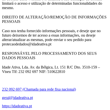
limitará o acesso e utilização de determinadas funcionalidades do
mesmo.
DIREITO DE ALTERAÇÃO/REMOÇÃO DE INFORMAÇÕES
PESSOAIS
Caso nos tenha fornecido informações pessoais, e deseje que no
futuro deixemos de ter acesso a essas informações, ou deseje
alterar/atualizar as mesmas, pode enviar o seu pedido para
protecaodedados@idadeativa.pt
RESPONSÁVEL PELO PROCESSAMENTO DOS SEUS
DADOS PESSOAIS
Idade Ativa, Lda. Av. da Bélgica, Lt. 151 R/C Dto. 3510-159 –
Viseu Tlf: 232 092 697 NIF: 510622810
232 092 697 (Chamada para rede fixa nacional)
geral@idadeativa.pt
https://idadeativa.pt