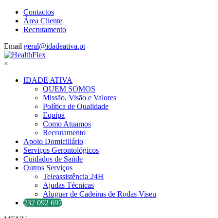
Contactos
Área Cliente
Recrutamento
Email
geral@idadeativa.pt
×
IDADE ATIVA
QUEM SOMOS
Missão, Visão e Valores
Política de Qualidade
Equipa
Como Atuamos
Recrutamento
Apoio Domiciliário
Serviços Gerontológicos
Cuidados de Saúde
Outros Serviços
Teleassistência 24H
Ajudas Técnicas
Aluguer de Cadeiras de Rodas Viseu
232 092 697